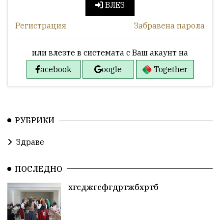
ВЛЕЗ
Регистрация
Забравена парола
или влезте в системата с Ваш акаунт на
acebook
oogle
Together
РУБРИКИ
Здраве
ПОСЛЕДНО
хгсджгсфгдртжбхртб